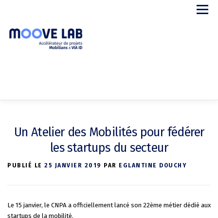
Aller
Menu
au
contenu
APPEL A PROJETS
LE PROGRAMME
STARTUPS
Un Atelier des Mobilités pour fédérer
PARTENAIRES
A PROPOS
CONTACT
les startups du secteur
PUBLIÉ LE
25 JANVIER 2019
PAR
EGLANTINE DOUCHY
Le 15 janvier, le CNPA a officiellement lancé son 22ème métier dédié aux
startups de la mobilité.