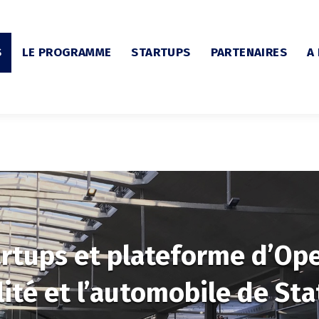
S
LE PROGRAMME
STARTUPS
PARTENAIRES
A
artups et plateforme d’Op
ité et l’automobile de Sta