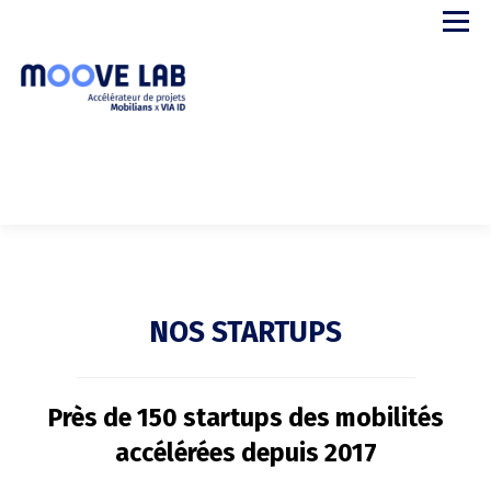
Aller
Menu
au
contenu
APPEL A PROJETS
LE PROGRAMME
STARTUPS
PARTENAIRES
A PROPOS
CONTACT
NOS STARTUPS
Près de 150 startups des mobilités
accélérées depuis 2017