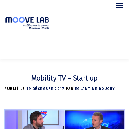
Aller
Menu
au
contenu
APPEL A PROJETS
LE PROGRAMME
STARTUPS
Mobility TV – Start up
PARTENAIRES
A PROPOS
CONTACT
PUBLIÉ LE
19 DÉCEMBRE 2017
PAR
EGLANTINE DOUCHY