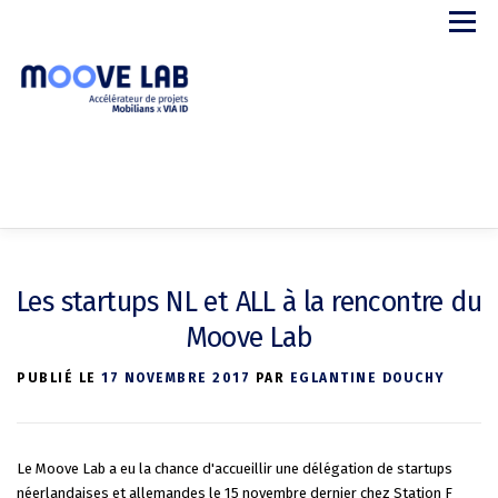
Aller
Menu
au
contenu
APPEL A PROJETS
LE PROGRAMME
STARTUPS
Les startups NL et ALL à la rencontre du
PARTENAIRES
A PROPOS
CONTACT
Moove Lab
PUBLIÉ LE
17 NOVEMBRE 2017
PAR
EGLANTINE DOUCHY
Le Moove Lab a eu la chance d'accueillir une délégation de startups
néerlandaises et allemandes le 15 novembre dernier chez Station F