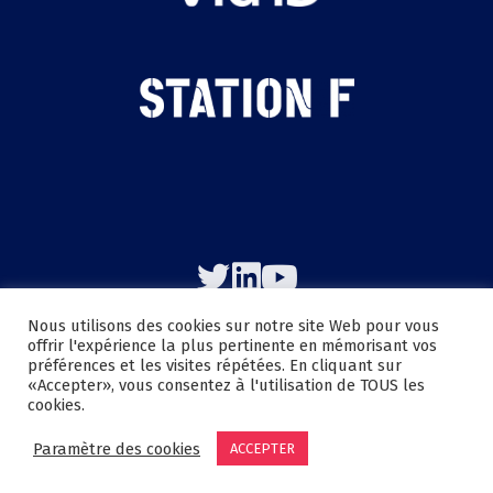
Nous utilisons des cookies sur notre site Web pour vous
offrir l'expérience la plus pertinente en mémorisant vos
préférences et les visites répétées. En cliquant sur
«Accepter», vous consentez à l'utilisation de TOUS les
cookies.
Copyright © 2025 Moove Lab - L’accélérateur des startups de la
mobilité & de l'automobile de Station F -
Mentions légales
Paramètre des cookies
ACCEPTER