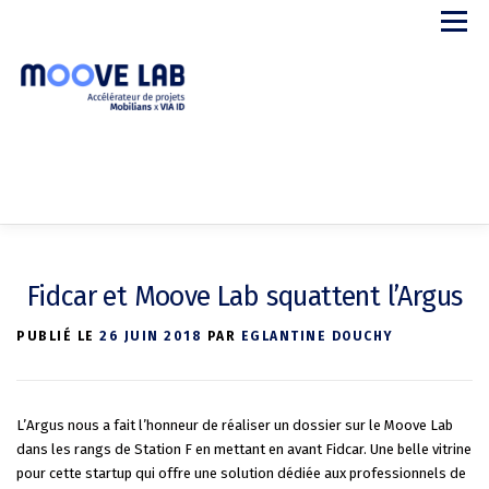
Aller
Menu
au
contenu
APPEL A PROJETS
LE PROGRAMME
STARTUPS
Fidcar et Moove Lab squattent l’Argus
PARTENAIRES
A PROPOS
CONTACT
PUBLIÉ LE
26 JUIN 2018
PAR
EGLANTINE DOUCHY
L’Argus nous a fait l’honneur de réaliser un dossier sur le Moove Lab
dans les rangs de Station F en mettant en avant Fidcar. Une belle vitrine
pour cette startup qui offre une solution dédiée aux professionnels de