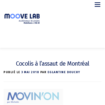
Aller
Menu
au
contenu
APPEL A PROJETS
LE PROGRAMME
STARTUPS
Cocolis à l’assaut de Montréal
PARTENAIRES
A PROPOS
CONTACT
PUBLIÉ LE
3 MAI 2018
PAR
EGLANTINE DOUCHY