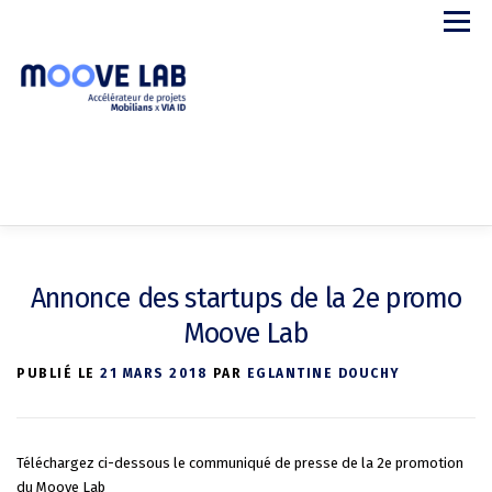
Aller
Menu
au
contenu
APPEL A PROJETS
LE PROGRAMME
STARTUPS
Annonce des startups de la 2e promo
PARTENAIRES
A PROPOS
CONTACT
Moove Lab
PUBLIÉ LE
21 MARS 2018
PAR
EGLANTINE DOUCHY
Téléchargez ci-dessous le communiqué de presse de la 2e promotion
du Moove Lab